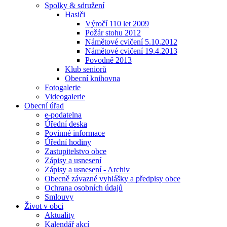
Spolky & sdružení
Hasiči
Výročí 110 let 2009
Požár stohu 2012
Námětové cvičení 5.10.2012
Námětové cvičení 19.4.2013
Povodně 2013
Klub seniorů
Obecní knihovna
Fotogalerie
Videogalerie
Obecní úřad
e-podatelna
Úřední deska
Povinné informace
Úřední hodiny
Zastupitelstvo obce
Zápisy a usnesení
Zápisy a usnesení - Archiv
Obecně závazné vyhlášky a předpisy obce
Ochrana osobních údajů
Smlouvy
Život v obci
Aktuality
Kalendář akcí