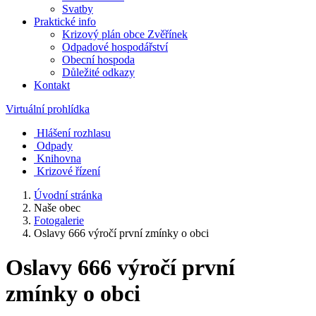
Svatby
Praktické info
Krizový plán obce Zvěřínek
Odpadové hospodářství
Obecní hospoda
Důležité odkazy
Kontakt
Virtuální prohlídka
Hlášení rozhlasu
Odpady
Knihovna
Krizové řízení
Úvodní stránka
Naše obec
Fotogalerie
Oslavy 666 výročí první zmínky o obci
Oslavy 666 výročí první
zmínky o obci