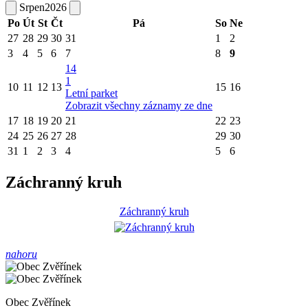
Srpen
2026
Po
Út
St
Čt
Pá
So
Ne
27
28
29
30
31
1
2
3
4
5
6
7
8
9
14
1
10
11
12
13
15
16
Letní parket
Zobrazit všechny záznamy ze dne
17
18
19
20
21
22
23
24
25
26
27
28
29
30
31
1
2
3
4
5
6
Záchranný kruh
Záchranný kruh
nahoru
Obec Zvěřínek