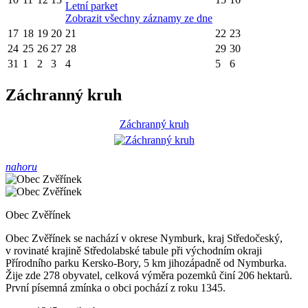
Letní parket
Zobrazit všechny záznamy ze dne
17
18
19
20
21
22
23
24
25
26
27
28
29
30
31
1
2
3
4
5
6
Záchranný kruh
Záchranný kruh
nahoru
Obec Zvěřínek
Obec Zvěřínek se nachází v okrese Nymburk, kraj Středočeský,
v rovinaté krajině Středolabské tabule při východním okraji
Přírodního parku Kersko-Bory, 5 km jihozápadně od Nymburka.
Žije zde 278 obyvatel, celková výměra pozemků činí 206 hektarů.
První písemná zmínka o obci pochází z roku 1345.