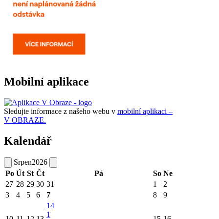
Mobilní aplikace
Sledujte informace z našeho webu v
mobilní aplikaci –
V OBRAZE.
Kalendář
Srpen
2026
Po
Út
St
Čt
Pá
So
Ne
27
28
29
30
31
1
2
3
4
5
6
7
8
9
14
1
10
11
12
13
15
16