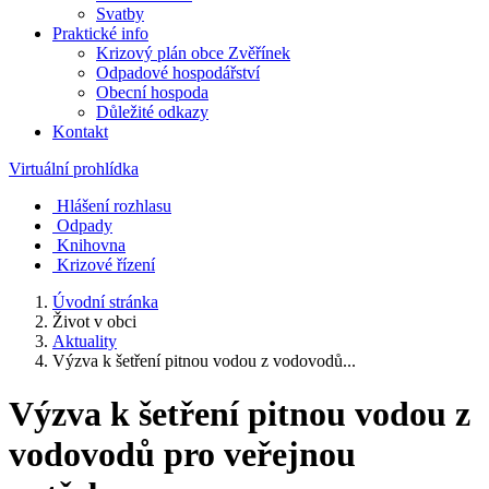
Svatby
Praktické info
Krizový plán obce Zvěřínek
Odpadové hospodářství
Obecní hospoda
Důležité odkazy
Kontakt
Virtuální prohlídka
Hlášení rozhlasu
Odpady
Knihovna
Krizové řízení
Úvodní stránka
Život v obci
Aktuality
Výzva k šetření pitnou vodou z vodovodů...
Výzva k šetření pitnou vodou z
vodovodů pro veřejnou