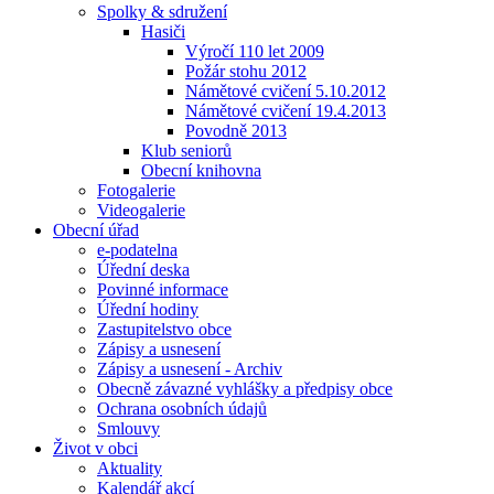
Spolky & sdružení
Hasiči
Výročí 110 let 2009
Požár stohu 2012
Námětové cvičení 5.10.2012
Námětové cvičení 19.4.2013
Povodně 2013
Klub seniorů
Obecní knihovna
Fotogalerie
Videogalerie
Obecní úřad
e-podatelna
Úřední deska
Povinné informace
Úřední hodiny
Zastupitelstvo obce
Zápisy a usnesení
Zápisy a usnesení - Archiv
Obecně závazné vyhlášky a předpisy obce
Ochrana osobních údajů
Smlouvy
Život v obci
Aktuality
Kalendář akcí