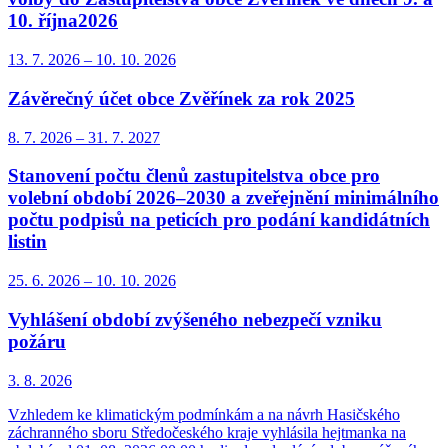
10. října2026
13. 7.
2026
–
10. 10.
2026
Závěrečný účet obce Zvěřínek za rok 2025
8. 7.
2026
–
31. 7.
2027
Stanovení počtu členů zastupitelstva obce pro
volební období 2026–2030 a zveřejnění minimálního
počtu podpisů na peticích pro podání kandidátních
listin
25. 6.
2026
–
10. 10.
2026
Vyhlášení období zvýšeného nebezpečí vzniku
požáru
3. 8.
2026
Vzhledem ke klimatickým podmínkám a na návrh Hasičského
záchranného sboru Středočeského kraje vyhlásila hejtmanka na