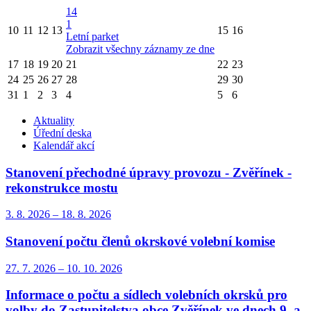
14
1
10
11
12
13
15
16
Letní parket
Zobrazit všechny záznamy ze dne
17
18
19
20
21
22
23
24
25
26
27
28
29
30
31
1
2
3
4
5
6
Aktuality
Úřední deska
Kalendář akcí
Stanovení přechodné úpravy provozu - Zvěřínek -
rekonstrukce mostu
3. 8.
2026
–
18. 8.
2026
Stanovení počtu členů okrskové volební komise
27. 7.
2026
–
10. 10.
2026
Informace o počtu a sídlech volebních okrsků pro
volby do Zastupitelstva obce Zvěřínek ve dnech 9. a