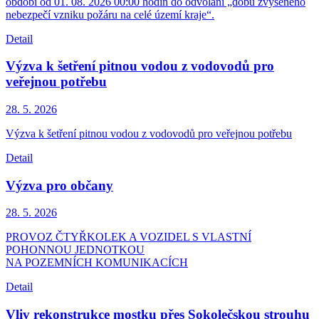
období od 01. 08. 2026 00:00 hodin do odvolání „dobu zvýšeného
nebezpečí vzniku požáru na celé území kraje“.
Detail
Výzva k šetření pitnou vodou z vodovodů pro
veřejnou potřebu
28. 5.
2026
Výzva k šetření pitnou vodou z vodovodů pro veřejnou potřebu
Detail
Výzva pro občany
28. 5.
2026
PROVOZ ČTYŘKOLEK A VOZIDEL S VLASTNÍ
POHONNOU JEDNOTKOU
NA POZEMNÍCH KOMUNIKACÍCH
Detail
Vliv rekonstrukce mostku přes Sokolečskou strouhu