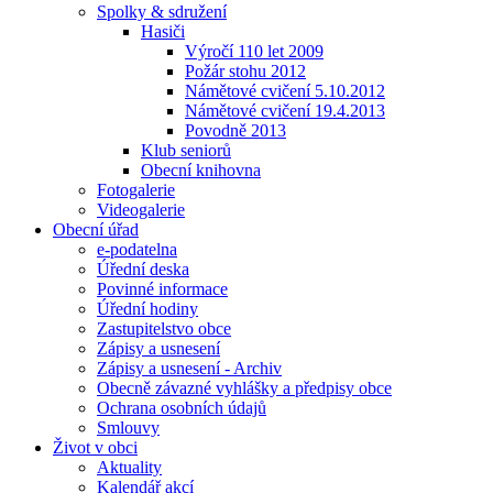
Spolky & sdružení
Hasiči
Výročí 110 let 2009
Požár stohu 2012
Námětové cvičení 5.10.2012
Námětové cvičení 19.4.2013
Povodně 2013
Klub seniorů
Obecní knihovna
Fotogalerie
Videogalerie
Obecní úřad
e-podatelna
Úřední deska
Povinné informace
Úřední hodiny
Zastupitelstvo obce
Zápisy a usnesení
Zápisy a usnesení - Archiv
Obecně závazné vyhlášky a předpisy obce
Ochrana osobních údajů
Smlouvy
Život v obci
Aktuality
Kalendář akcí