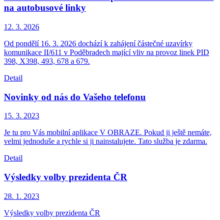
na autobusové linky
12. 3.
2026
Od pondělí 16. 3. 2026 dochází k zahájení částečné uzavírky
komunikace II/611 v Poděbradech mající vliv na provoz linek PID
398, X398, 493, 678 a 679.
Detail
Novinky od nás do Vašeho telefonu
15. 3.
2023
Je tu pro Vás mobilní aplikace V OBRAZE. Pokud ji ještě nemáte,
velmi jednoduše a rychle si ji nainstalujete. Tato služba je zdarma.
Detail
Výsledky volby prezidenta ČR
28. 1.
2023
Výsledky volby prezidenta ČR