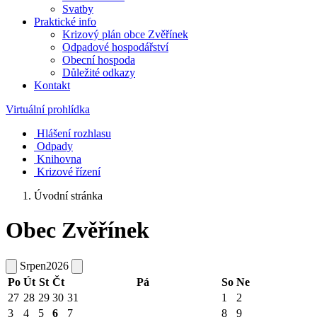
Svatby
Praktické info
Krizový plán obce Zvěřínek
Odpadové hospodářství
Obecní hospoda
Důležité odkazy
Kontakt
Virtuální prohlídka
Hlášení rozhlasu
Odpady
Knihovna
Krizové řízení
Úvodní stránka
Obec Zvěřínek
Srpen
2026
Po
Út
St
Čt
Pá
So
Ne
27
28
29
30
31
1
2
3
4
5
6
7
8
9