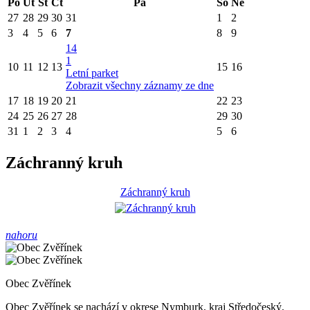
Po
Út
St
Čt
Pá
So
Ne
27
28
29
30
31
1
2
3
4
5
6
7
8
9
14
1
10
11
12
13
15
16
Letní parket
Zobrazit všechny záznamy ze dne
17
18
19
20
21
22
23
24
25
26
27
28
29
30
31
1
2
3
4
5
6
Záchranný kruh
Záchranný kruh
nahoru
Obec Zvěřínek
Obec Zvěřínek se nachází v okrese Nymburk, kraj Středočeský,