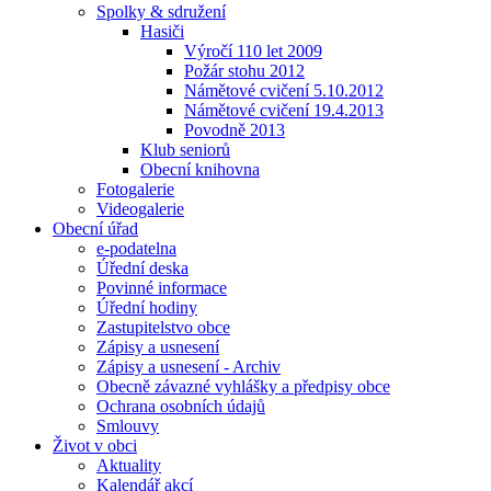
Spolky & sdružení
Hasiči
Výročí 110 let 2009
Požár stohu 2012
Námětové cvičení 5.10.2012
Námětové cvičení 19.4.2013
Povodně 2013
Klub seniorů
Obecní knihovna
Fotogalerie
Videogalerie
Obecní úřad
e-podatelna
Úřední deska
Povinné informace
Úřední hodiny
Zastupitelstvo obce
Zápisy a usnesení
Zápisy a usnesení - Archiv
Obecně závazné vyhlášky a předpisy obce
Ochrana osobních údajů
Smlouvy
Život v obci
Aktuality
Kalendář akcí