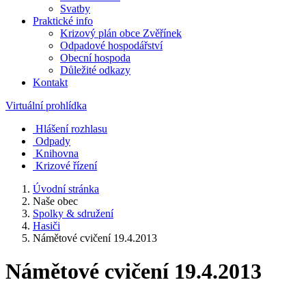
Svatby
Praktické info
Krizový plán obce Zvěřínek
Odpadové hospodářství
Obecní hospoda
Důležité odkazy
Kontakt
Virtuální prohlídka
Hlášení rozhlasu
Odpady
Knihovna
Krizové řízení
Úvodní stránka
Naše obec
Spolky & sdružení
Hasiči
Námětové cvičení 19.4.2013
Námětové cvičení 19.4.2013