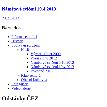
Námětové cvičení 19.4.2013
20. 4. 2013
Naše obec
Informace o obci
Historie
Spolky & sdružení
Hasiči
Výročí 110 let 2009
Požár stohu 2012
Námětové cvičení 5.10.2012
Námětové cvičení 19.4.2013
Povodně 2013
Klub seniorů
Obecní knihovna
Fotogalerie
Videogalerie
Odstávky ČEZ