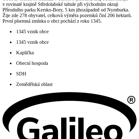
v rovinaté krajině Středolabské tabule při východním okraji
Přírodního parku Kersko-Bory, 5 km jihozápadně od Nymburka.
Žije zde 278 obyvatel, celková výměra pozemků činí 206 hektarů.
První písemná zmínka o obci pochází z roku 1345.
1345 vznik obce
1345 vznik obce
Kaplička
Obecní hospoda
SDH
Zemědělská oblast