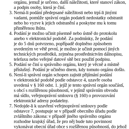
orgánu, jemuž je určeno, další náležitosti, které stanoví zákon,
a podpis osoby, která je činí.
Nemá-li podání předepsané náležitosti nebo trpí-li jinými
vadami, pomůže správní orgán podateli nedostatky odstranit
nebo ho vyzve k jejich odstranění a poskytne mu k tomu
přiměřenou lhůtu.
Podání je možno učinit písemně nebo ústně do protokolu
anebo v elektronické podobě. Za podmínky, že podání
je do 5 dnů potvrzeno, popřípadě doplněno způsobem
uvedeným ve větě první, je možno je učinit pomocí jiných
technických prostředků, zejména prostřednictvím dálnopisu,
telefaxu nebo veřejné datové sítě bez použití podpisu.
Podání se činí u správního orgánu, který je věcně a místně
příslušný. Podání je učiněno dnem, kdy tomuto orgánu došlo.
Není-li správní orgán schopen zajistit přijímání podání
v elektronické podobě podle odstavce 4, uzavře osoba
uvedená v § 160 odst. 1. jejíž je tento správní orgán součástí,
s obcí s rozšířenou působností, v jejímž správním obvodu
má sídlo, veřejnoprávní smlouvu (§ 160) o provozování
elektronické adresy podatelny.
Nedojde-li k uzavření veřejnoprávní smlouvy podle
odstavce 7, postupuje se v případě obecního úřadu podle
zvláštního zákona: v případě jiného správního orgánu
rozhodne krajský úřad, že pro něj bude tuto povinnost
vykonávat obecní úřad obce s rozšířenou působností, do jehož