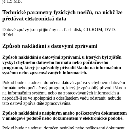
je
1.5 MB
.
Technické parametry fyzických nosičů, na nichž lze
předávat elektronická data
Datové zprávy jsou přijímány na:
flash disk, CD-ROM, DVD-
ROM.
Způsob nakládání s datovými zprávami
Způsob nakládání s datovými zprávami, u kterých byl zjištěn
výskyt chybného datového formátu nebo počítačového
programu, který je způsobilý přivodit škodu na informačním
systému nebo zpracovávaných informacích.
Pokud bude na adresu doručena datová zpráva v chybném datovém
formátu nebo počítačový program, který je způsobilý přivodit škodu
na informačním systému nebo na zpracovávaných informacích a
nepodaří-li se ve spolupráci s odesílatelem vadu odstranit, nebude
tato datová zpráva dále zpracovávána.
Způsob nakládání s neúplným anebo poškozeným dokumentem
v analogové podobě nebo dokumentem v elektronické podobě.
Pokud bude na adresu doručen neúplný nebo poškozený dokument