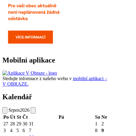
Mobilní aplikace
Sledujte informace z našeho webu v
mobilní aplikaci –
V OBRAZE.
Kalendář
Srpen
2026
Po
Út
St
Čt
Pá
So
Ne
27
28
29
30
31
1
2
3
4
5
6
7
8
9