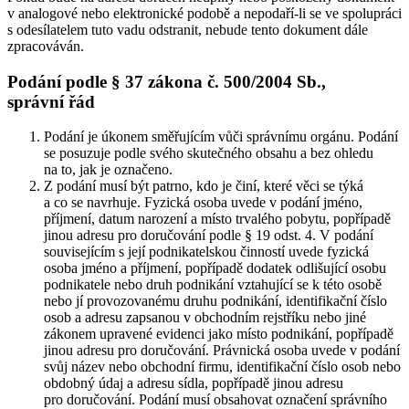
v analogové nebo elektronické podobě a nepodaří-li se ve spolupráci
s odesílatelem tuto vadu odstranit, nebude tento dokument dále
zpracováván.
Podání podle § 37 zákona č. 500/2004 Sb.,
správní řád
Podání je úkonem směřujícím vůči správnímu orgánu. Podání
se posuzuje podle svého skutečného obsahu a bez ohledu
na to, jak je označeno.
Z podání musí být patrno, kdo je činí, které věci se týká
a co se navrhuje. Fyzická osoba uvede v podání jméno,
příjmení, datum narození a místo trvalého pobytu, popřípadě
jinou adresu pro doručování podle § 19 odst. 4. V podání
souvisejícím s její podnikatelskou činností uvede fyzická
osoba jméno a příjmení, popřípadě dodatek odlišující osobu
podnikatele nebo druh podnikání vztahující se k této osobě
nebo jí provozovanému druhu podnikání, identifikační číslo
osob a adresu zapsanou v obchodním rejstříku nebo jiné
zákonem upravené evidenci jako místo podnikání, popřípadě
jinou adresu pro doručování. Právnická osoba uvede v podání
svůj název nebo obchodní firmu, identifikační číslo osob nebo
obdobný údaj a adresu sídla, popřípadě jinou adresu
pro doručování. Podání musí obsahovat označení správního