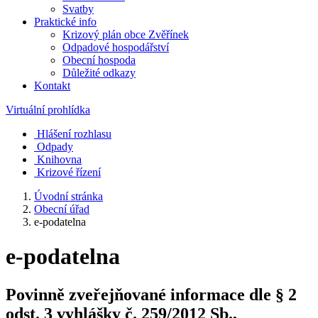
Svatby
Praktické info
Krizový plán obce Zvěřínek
Odpadové hospodářství
Obecní hospoda
Důležité odkazy
Kontakt
Virtuální prohlídka
Hlášení rozhlasu
Odpady
Knihovna
Krizové řízení
Úvodní stránka
Obecní úřad
e-podatelna
e-podatelna
Povinně zveřejňované informace dle § 2
odst. 3 vyhlášky č. 259/2012 Sb.,