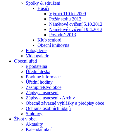
Spolky & sdružení
Hasiči
Výročí 110 let 2009
Požár stohu 2012
Námětové cvičení 5.10.2012
Námětové cvičení 19.4.2013
Povodně 2013
Klub seniorů
Obecní knihovna
Fotogalerie
Videogalerie
Obecní úřad
e-podatelna
Úřední deska
Povinné informace
Úřední hodiny
Zastupitelstvo obce
Zápisy a usnesení
Zápisy a usnesení - Archiv
Obecně závazné vyhlášky a předpisy obce
Ochrana osobních údajů
Smlouvy
Život v obci
Aktuality
Kalendář akcí