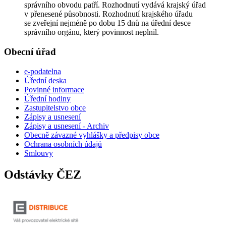
správního obvodu patří. Rozhodnutí vydává krajský úřad
v přenesené působnosti. Rozhodnutí krajského úřadu
se zveřejní nejméně po dobu 15 dnů na úřední desce
správního orgánu, který povinnost neplnil.
Obecní úřad
e-podatelna
Úřední deska
Povinné informace
Úřední hodiny
Zastupitelstvo obce
Zápisy a usnesení
Zápisy a usnesení - Archiv
Obecně závazné vyhlášky a předpisy obce
Ochrana osobních údajů
Smlouvy
Odstávky ČEZ