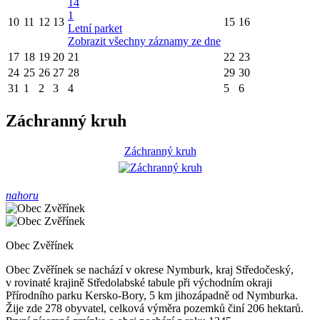
14
1
10
11
12
13
15
16
Letní parket
Zobrazit všechny záznamy ze dne
17
18
19
20
21
22
23
24
25
26
27
28
29
30
31
1
2
3
4
5
6
Záchranný kruh
Záchranný kruh
nahoru
Obec Zvěřínek
Obec Zvěřínek se nachází v okrese Nymburk, kraj Středočeský,
v rovinaté krajině Středolabské tabule při východním okraji
Přírodního parku Kersko-Bory, 5 km jihozápadně od Nymburka.
Žije zde 278 obyvatel, celková výměra pozemků činí 206 hektarů.