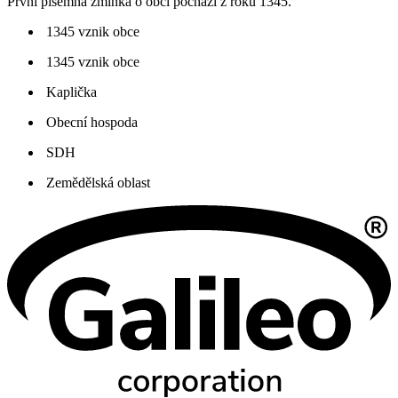
První písemná zmínka o obci pochází z roku 1345.
1345 vznik obce
1345 vznik obce
Kaplička
Obecní hospoda
SDH
Zemědělská oblast