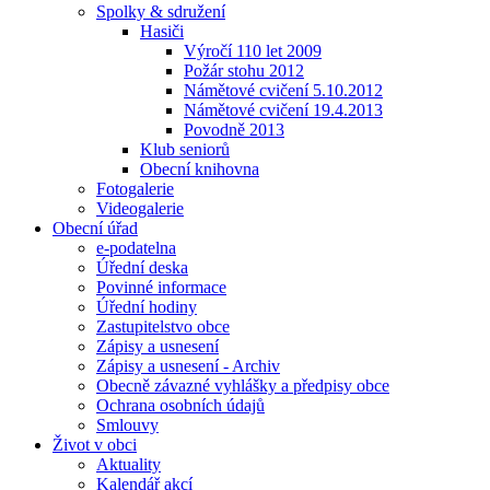
Spolky & sdružení
Hasiči
Výročí 110 let 2009
Požár stohu 2012
Námětové cvičení 5.10.2012
Námětové cvičení 19.4.2013
Povodně 2013
Klub seniorů
Obecní knihovna
Fotogalerie
Videogalerie
Obecní úřad
e-podatelna
Úřední deska
Povinné informace
Úřední hodiny
Zastupitelstvo obce
Zápisy a usnesení
Zápisy a usnesení - Archiv
Obecně závazné vyhlášky a předpisy obce
Ochrana osobních údajů
Smlouvy
Život v obci
Aktuality
Kalendář akcí