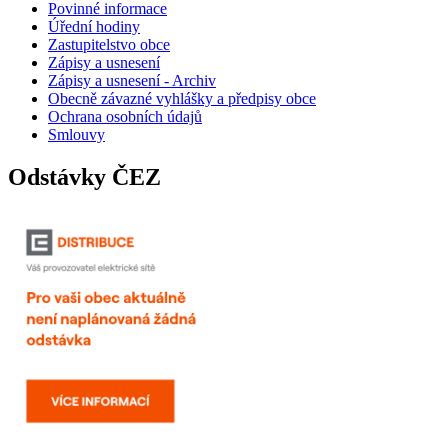
Povinné informace
Úřední hodiny
Zastupitelstvo obce
Zápisy a usnesení
Zápisy a usnesení - Archiv
Obecně závazné vyhlášky a předpisy obce
Ochrana osobních údajů
Smlouvy
Odstávky ČEZ