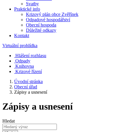
Svatby
Praktické info
Krizový plán obce Zvěřínek
Odpadové hospodářství
Obecní hospoda
Důležité odkazy
Kontakt
Virtuální prohlídka
Hlášení rozhlasu
Odpady
Knihovna
Krizové řízení
Úvodní stránka
Obecní úřad
Zápisy a usnesení
Zápisy a usnesení
Hledat