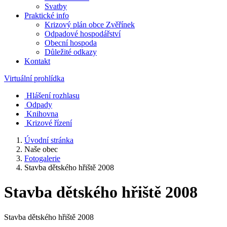
Svatby
Praktické info
Krizový plán obce Zvěřínek
Odpadové hospodářství
Obecní hospoda
Důležité odkazy
Kontakt
Virtuální prohlídka
Hlášení rozhlasu
Odpady
Knihovna
Krizové řízení
Úvodní stránka
Naše obec
Fotogalerie
Stavba dětského hřiště 2008
Stavba dětského hřiště 2008
Stavba dětského hřiště 2008