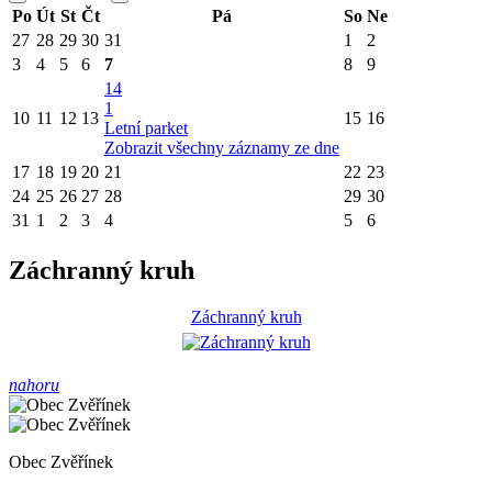
Po
Út
St
Čt
Pá
So
Ne
27
28
29
30
31
1
2
3
4
5
6
7
8
9
14
1
10
11
12
13
15
16
Letní parket
Zobrazit všechny záznamy ze dne
17
18
19
20
21
22
23
24
25
26
27
28
29
30
31
1
2
3
4
5
6
Záchranný kruh
Záchranný kruh
nahoru
Obec Zvěřínek