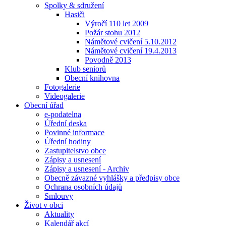
Spolky & sdružení
Hasiči
Výročí 110 let 2009
Požár stohu 2012
Námětové cvičení 5.10.2012
Námětové cvičení 19.4.2013
Povodně 2013
Klub seniorů
Obecní knihovna
Fotogalerie
Videogalerie
Obecní úřad
e-podatelna
Úřední deska
Povinné informace
Úřední hodiny
Zastupitelstvo obce
Zápisy a usnesení
Zápisy a usnesení - Archiv
Obecně závazné vyhlášky a předpisy obce
Ochrana osobních údajů
Smlouvy
Život v obci
Aktuality
Kalendář akcí