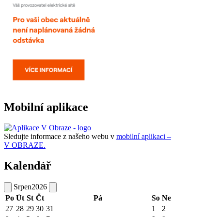
Mobilní aplikace
Sledujte informace z našeho webu v
mobilní aplikaci –
V OBRAZE.
Kalendář
Srpen
2026
Po
Út
St
Čt
Pá
So
Ne
27
28
29
30
31
1
2