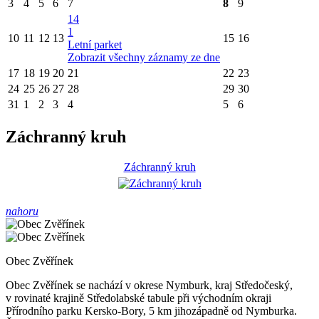
3
4
5
6
7
8
9
14
1
10
11
12
13
15
16
Letní parket
Zobrazit všechny záznamy ze dne
17
18
19
20
21
22
23
24
25
26
27
28
29
30
31
1
2
3
4
5
6
Záchranný kruh
Záchranný kruh
nahoru
Obec Zvěřínek
Obec Zvěřínek se nachází v okrese Nymburk, kraj Středočeský,
v rovinaté krajině Středolabské tabule při východním okraji
Přírodního parku Kersko-Bory, 5 km jihozápadně od Nymburka.