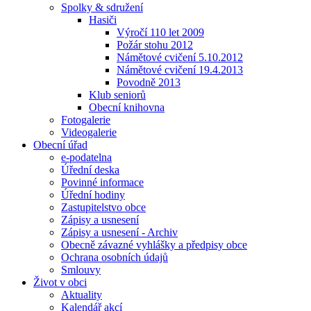
Spolky & sdružení
Hasiči
Výročí 110 let 2009
Požár stohu 2012
Námětové cvičení 5.10.2012
Námětové cvičení 19.4.2013
Povodně 2013
Klub seniorů
Obecní knihovna
Fotogalerie
Videogalerie
Obecní úřad
e-podatelna
Úřední deska
Povinné informace
Úřední hodiny
Zastupitelstvo obce
Zápisy a usnesení
Zápisy a usnesení - Archiv
Obecně závazné vyhlášky a předpisy obce
Ochrana osobních údajů
Smlouvy
Život v obci
Aktuality
Kalendář akcí