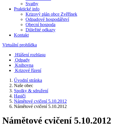
Svatby
Praktické info
Krizový plán obce Zvěřínek
Odpadové hospodářství
Obecní hospoda
Důležité odkazy
Kontakt
Virtuální prohlídka
Hlášení rozhlasu
Odpady
Knihovna
Krizové řízení
Úvodní stránka
Naše obec
Spolky & sdružení
Hasiči
Námětové cvičení 5.10.2012
Námětové cvičení 5.10.2012
Námětové cvičení 5.10.2012