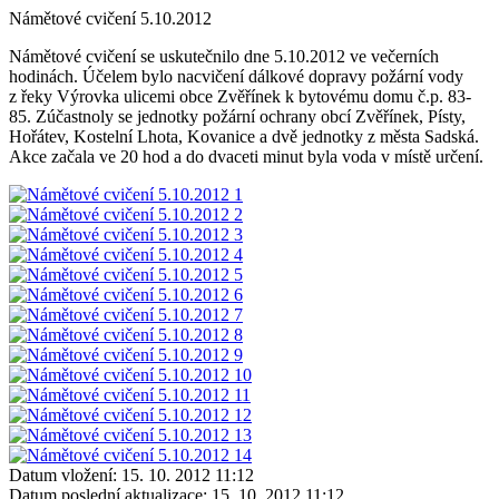
Námětové cvičení 5.10.2012
Námětové cvičení se uskutečnilo dne 5.10.2012 ve večerních
hodinách. Účelem bylo nacvičení dálkové dopravy požární vody
z řeky Výrovka ulicemi obce Zvěřínek k bytovému domu č.p. 83-
85. Zúčastnoly se jednotky požární ochrany obcí Zvěřínek, Písty,
Hořátev, Kostelní Lhota, Kovanice a dvě jednotky z města Sadská.
Akce začala ve 20 hod a do dvaceti minut byla voda v místě určení.
Datum vložení:
15. 10. 2012 11:12
Datum poslední aktualizace:
15. 10. 2012 11:12