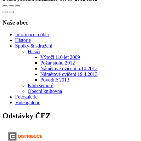
Naše obec
Informace o obci
Historie
Spolky & sdružení
Hasiči
Výročí 110 let 2009
Požár stohu 2012
Námětové cvičení 5.10.2012
Námětové cvičení 19.4.2013
Povodně 2013
Klub seniorů
Obecní knihovna
Fotogalerie
Videogalerie
Odstávky ČEZ