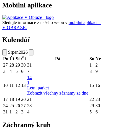
Mobilní aplikace
Sledujte informace z našeho webu v
mobilní aplikaci –
V OBRAZE.
Kalendář
Srpen
2026
Po
Út
St
Čt
Pá
So
Ne
27
28
29
30
31
1
2
3
4
5
6
7
8
9
14
1
10
11
12
13
15
16
Letní parket
Zobrazit všechny záznamy ze dne
17
18
19
20
21
22
23
24
25
26
27
28
29
30
31
1
2
3
4
5
6
Záchranný kruh