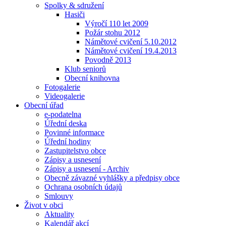
Spolky & sdružení
Hasiči
Výročí 110 let 2009
Požár stohu 2012
Námětové cvičení 5.10.2012
Námětové cvičení 19.4.2013
Povodně 2013
Klub seniorů
Obecní knihovna
Fotogalerie
Videogalerie
Obecní úřad
e-podatelna
Úřední deska
Povinné informace
Úřední hodiny
Zastupitelstvo obce
Zápisy a usnesení
Zápisy a usnesení - Archiv
Obecně závazné vyhlášky a předpisy obce
Ochrana osobních údajů
Smlouvy
Život v obci
Aktuality
Kalendář akcí