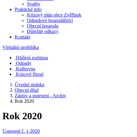
Svatby
Praktické info
Krizový plán obce Zvěřínek
Odpadové hospodářství
Obecní hospoda
Důležité odkazy
Kontakt
Virtuální prohlídka
Hlášení rozhlasu
Odpady
Knihovna
Krizové řízení
Úvodní stránka
Obecní úřad
Zápisy a usnesení - Archiv
Rok 2020
Rok 2020
Usnesení č. 1-2020