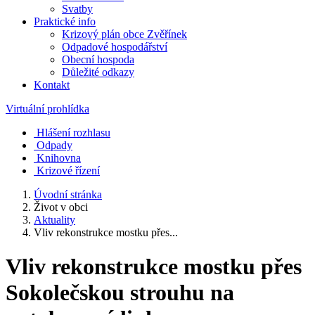
Svatby
Praktické info
Krizový plán obce Zvěřínek
Odpadové hospodářství
Obecní hospoda
Důležité odkazy
Kontakt
Virtuální prohlídka
Hlášení rozhlasu
Odpady
Knihovna
Krizové řízení
Úvodní stránka
Život v obci
Aktuality
Vliv rekonstrukce mostku přes...
Vliv rekonstrukce mostku přes
Sokolečskou strouhu na