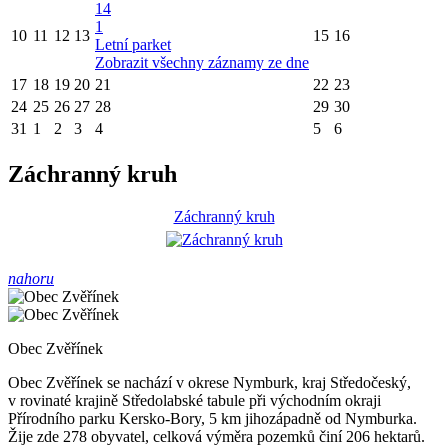
14
1
10
11
12
13
15
16
Letní parket
Zobrazit všechny záznamy ze dne
17
18
19
20
21
22
23
24
25
26
27
28
29
30
31
1
2
3
4
5
6
Záchranný kruh
Záchranný kruh
nahoru
Obec Zvěřínek
Obec Zvěřínek se nachází v okrese Nymburk, kraj Středočeský,
v rovinaté krajině Středolabské tabule při východním okraji
Přírodního parku Kersko-Bory, 5 km jihozápadně od Nymburka.
Žije zde 278 obyvatel, celková výměra pozemků činí 206 hektarů.