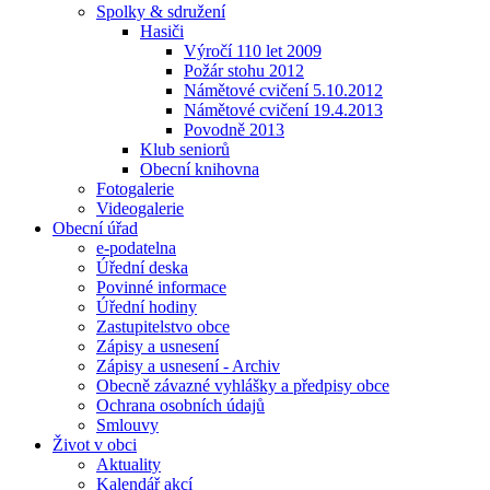
Spolky & sdružení
Hasiči
Výročí 110 let 2009
Požár stohu 2012
Námětové cvičení 5.10.2012
Námětové cvičení 19.4.2013
Povodně 2013
Klub seniorů
Obecní knihovna
Fotogalerie
Videogalerie
Obecní úřad
e-podatelna
Úřední deska
Povinné informace
Úřední hodiny
Zastupitelstvo obce
Zápisy a usnesení
Zápisy a usnesení - Archiv
Obecně závazné vyhlášky a předpisy obce
Ochrana osobních údajů
Smlouvy
Život v obci
Aktuality
Kalendář akcí