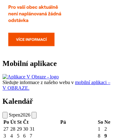
Mobilní aplikace
Sledujte informace z našeho webu v
mobilní aplikaci –
V OBRAZE.
Kalendář
Srpen
2026
Po
Út
St
Čt
Pá
So
Ne
27
28
29
30
31
1
2
3
4
5
6
7
8
9